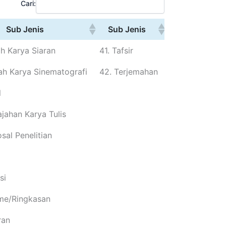
Cari:
Sub Jenis
Sub Jenis
h Karya Siaran
41. Tafsir
ah Karya Sinematografi
42. Terjemahan
l
jahan Karya Tulis
sal Penelitian
si
me/Ringkasan
ran