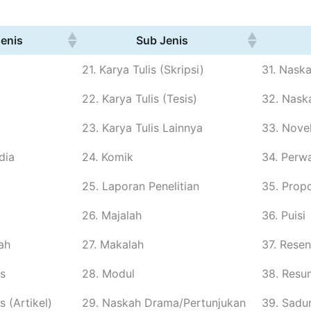
enis
Sub Jenis
21. Karya Tulis (Skripsi)
31. Naska
22. Karya Tulis (Tesis)
32. Nask
23. Karya Tulis Lainnya
33. Nove
dia
24. Komik
34. Perwa
25. Laporan Penelitian
35. Propo
26. Majalah
36. Puisi
iah
27. Makalah
37. Resen
is
28. Modul
38. Resu
s (Artikel)
29. Naskah Drama/Pertunjukan
39. Sadu