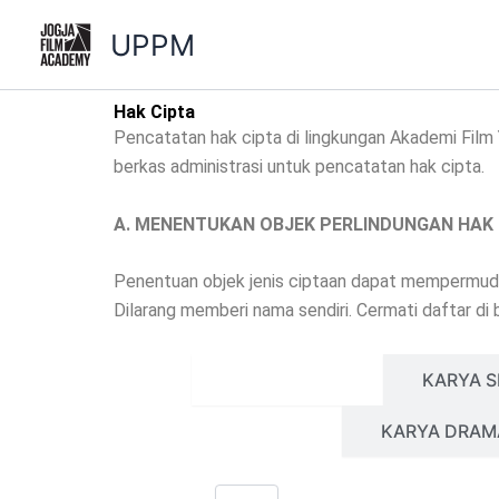
Lewati
UPPM
ke
konten
Hak Cipta
Pencatatan hak cipta di lingkungan Akademi Film 
berkas administrasi untuk pencatatan hak cipta.
A. MENENTUKAN OBJEK PERLINDUNGAN HAK 
Penentuan objek jenis ciptaan dapat mempermudah 
Dilarang memberi nama sendiri. Cermati daftar di 
KARYA TULIS
KARYA S
KARYA DRAM