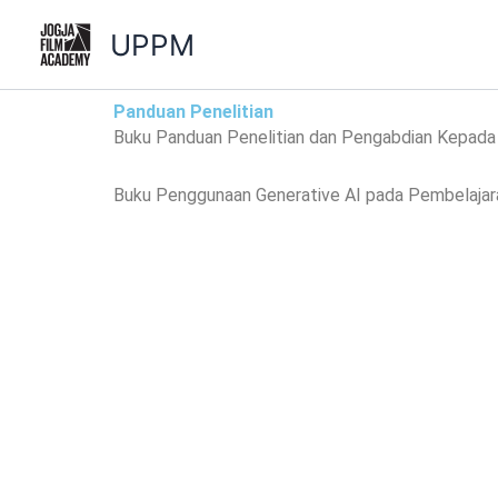
Lewati
UPPM
ke
konten
Panduan Penelitian
Buku Panduan Penelitian dan Pengabdian Kepada 
Buku Penggunaan Generative AI pada Pembelajaran